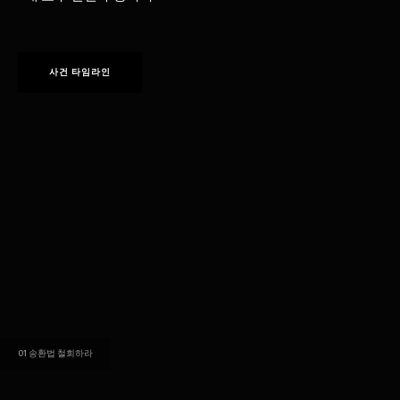
사건 타임라인
01
송환법 철회하라