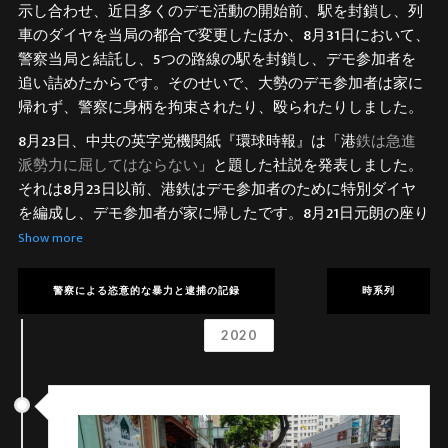
示し合わせ、近日多くのデモ活動の開始前、駅を封鎖し、列
車のダイヤを当局の都合で変更したほか、8月31日において、
警察当局と結託し、5つの路線の駅を封鎖し、デモ参加者を
追い詰めたからです。そのせいで、大勢のデモ参加者は家に
帰れず、警察に身柄を拘束されたり、殴られたりしました。
8月23日、中共の英字党機関紙『環球時報』は「港
鉄は急進
派勢力に屈してはならない
」と題した社説を発表しました。
それは8月23日以前、港鉄はデモ参加者のために特別ダイヤ
を編成し、デモ参加者が家に帰したです。8月21日元朗の座り
込みの後、港鉄は1本の列車で警察に包囲された参加者を送り
Show more
届けました。
警察による恣意的な暴力と逮捕の記録
時系列
香港人にとって、現在香港政府がこの修正案を撤回したとし
ても、時は既に遅し。過去五ヶ月近くの間、香港人は繰り返
2020
してはっきりと政府に声を上げました。政府に対して、私た
ちの五大要求に応じるよう求めました。しかし政府は聞く耳
を持たず、問題解決の代わりに、デモ参加者を休む間もなく
非難し続けました。