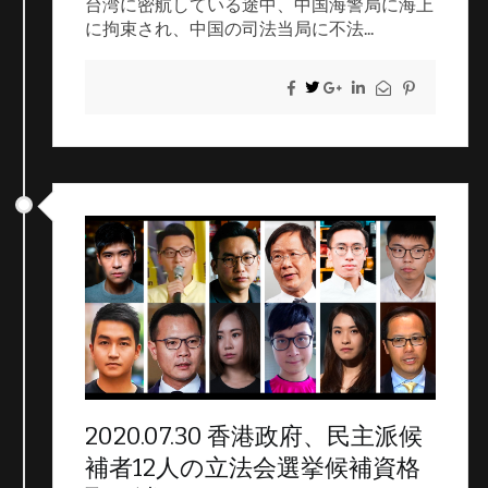
台湾に密航している途中、中国海警局に海上
に拘束され、中国の司法当局に不法...
2020.07.30 香港政府、民主派候
補者12人の立法会選挙候補資格