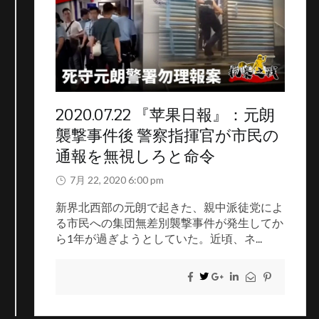
2020.07.22 『苹果日報』：元朗
襲撃事件後 警察指揮官が市民の
通報を無視しろと命令
7月 22, 2020 6:00 pm
新界北西部の元朗で起きた、親中派徒党によ
る市民への集団無差別襲撃事件が発生してか
ら1年が過ぎようとしていた。近頃、ネ...