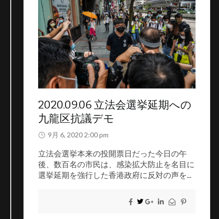
集会の自由においては、私たちは鉄道の運休や警察当局の反
対通知など、大きな制約を直面しました。それだけでなく、
香港人は千件以上の不当逮捕や、警察当局による、市民やデ
モ参加者に対する暴力を目撃してきました。
現在『逃亡犯条例修正案』の撤回は状況の打破に何も役に立
ちません。なぜなら、現在の問題は「反送中」にとどまら
ず、法制度の崩壊と警察権力の膨張にあるからです。それに
対して、私たちは政府に対して、五大要求を正面から受け止
2020.09.06 立法会選挙延期への
め、香港警察にも過去5ヶ月近くの悪行について全責任を負
うことを求めます。
九龍区抗議デモ
最後、五大要求が満たされるまで、「反送中」運動（流水革
9月 6, 2020 2:00 pm
命）は続きます。
立法会選挙本来の投開票日だった今日の午
後、数百名の市民は、感染拡大防止を名目に
警察暴力の記録：記録には動画または記事へのリンクが添付
選挙延期を強行した香港政府に反対の声を...
されています。（
中文
；
English
）