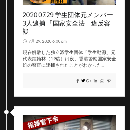
2020.07.29 学生団体元メンバー
3人逮捕 「国家安全法」違反容
疑
7月 29, 2020 6:00 pm
現在解散した独立派学生団体「学生動源」元
代表鍾翰林（19歳）は夜、香港警察国家安全
処の警官に逮捕されたことがわかった...