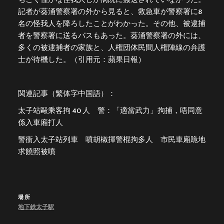
記者が葵涌警察署の外から見ると、救急車が警察署に8
名の怪我人を降ろしたことがわかった。その他、被逮捕
者を警察署に送るバスもあった。葵涌警察署の外には、
多くの被逮捕者の家族と、人権団体民間人権陣線の弁護
士が待機した。（引用元：蘋果日報）
関連記事（繁体字中国語）：
太子站毆乘客拘 40 人 警：「適當武力」拘捕，唔同意
係入車廂打人
警衝入太子站列車 噴胡椒揮警棍拘多人 市民車廂跪地
求饒照被噴
場所
地下鉄太子駅