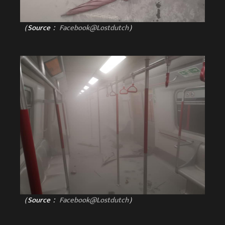
（Source：
Facebook@Lostdutch
）
（Source：
Facebook@Lostdutch
）