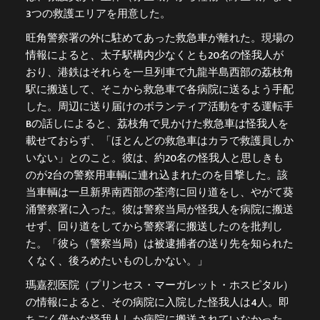
3つの救護エリアを用意した。
旺角警察署の外に駐めてあった救急車が離れた。現場の
情報によると、太子駅構内少なくとも20名の怪我人が
おり、港鉄はそれらを一旦列車で九龍半島西部の荔枝角
駅に搬送して、そこから救急車で各病院に送るよう手配
した。周辺に送り届けのボランティア活動をする運転手
Bの話しによると、荔枝角で見かけた救急車は怪我人を
載せておらず、「ほとんどの救急車はカラで救護員しか
いない」とのこと。彼は、約20名の怪我人と思しきも
のが2台の警察用車輌に連れ込まれたのを目撃した。該
当車輌は一旦新界南西部の荃湾に回り道をし、やがて葵
涌警察署に入った。彼は警察当局が怪我人を病院に搬送
せず、回り道をしてから警察署に搬送したのを批判し
た。「彼ら（警察当局）は被逮捕者の送り先を知られた
くなく、後ろめたいものしかない。」
瑪嘉烈医院（プリンセス・マーガレット・ホスピタル）
の情報によると、その病院に入院した怪我人は4人。即
ちごく僅かな怪我人しか病院に搬送されていなかった。