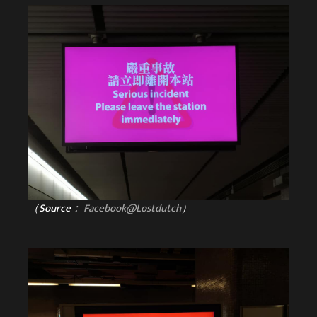
（Source：
Facebook@Lostdutch
）