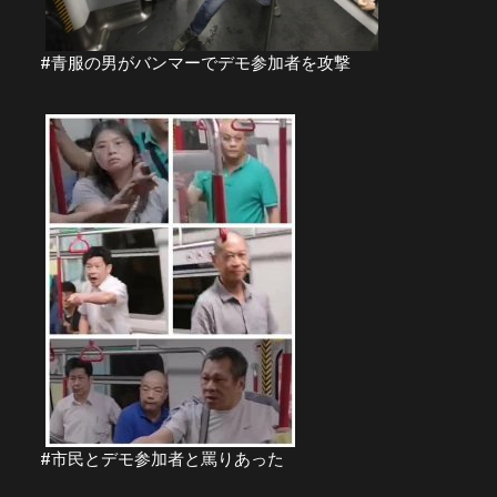
#青服の男がバンマーでデモ参加者を攻撃
#市民とデモ参加者と罵りあった