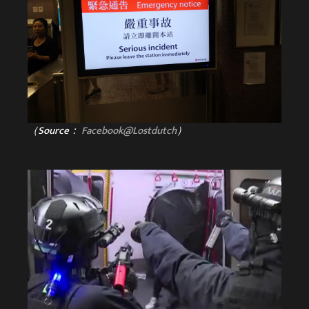
（Source：
Facebook@Lostdutch
）