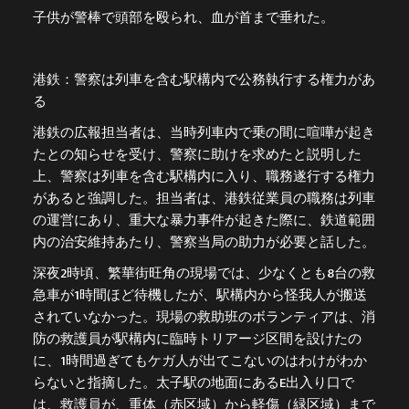
子供が警棒で頭部を殴られ、血が首まで垂れた。
港鉄：警察は列車を含む駅構内で公務執行する権力があ
る
港鉄の広報担当者は、当時列車内で乗の間に喧嘩が起き
たとの知らせを受け、警察に助けを求めたと説明した
上、警察は列車を含む駅構内に入り、職務遂行する権力
があると強調した。担当者は、港鉄従業員の職務は列車
の運営にあり、重大な暴力事件が起きた際に、鉄道範囲
内の治安維持あたり、警察当局の助力が必要と話した。
深夜2時頃、繁華街旺角の現場では、少なくとも8台の救
急車が1時間ほど待機したが、駅構内から怪我人が搬送
されていなかった。現場の救助班のボランティアは、消
防の救護員が駅構内に臨時トリアージ区間を設けたの
に、1時間過ぎてもケガ人が出てこないのはわけがわか
らないと指摘した。太子駅の地面にあるE出入り口で
は、救護員が、重体（赤区域）から軽傷（緑区域）まで