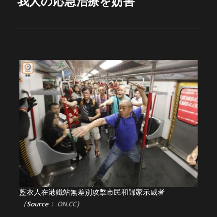
我人の応急治療を妨害
藍衣人在港鐵站無差別攻擊市民和歸家示威者
（Source：
ON.CC
）