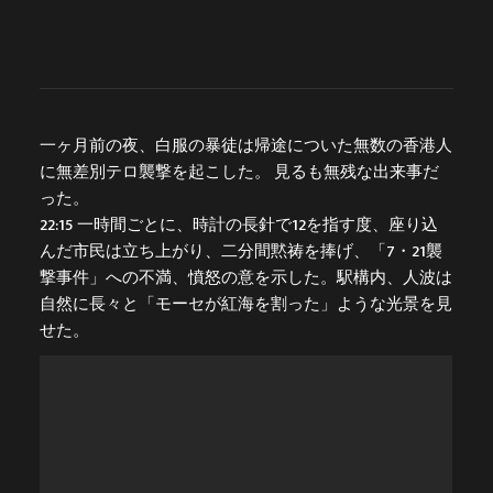
一ヶ月前の夜、白服の暴徒は帰途についた無数の香港人
に無差別テロ襲撃を起こした。 見るも無残な出来事だ
った。
22:15 一時間ごとに、時計の長針で12を指す度、座り込
んだ市民は立ち上がり、二分間黙祷を捧げ、「7・21襲
撃事件」への不満、憤怒の意を示した。駅構内、人波は
自然に長々と「モーセが紅海を割った」ような光景を見
せた。