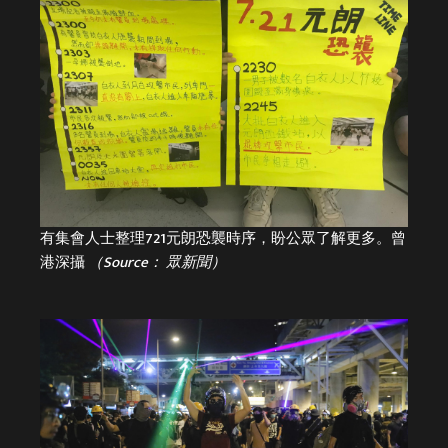
有集會人士整理721元朗恐襲時序，盼公眾了解更多。曾
港深攝
（Source： 眾新聞）