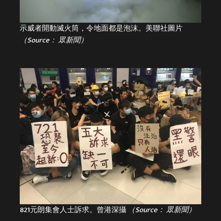
示威者開動滅火筒，令地面都是泡沫。美聯社圖片
（Source： 眾新聞）
821元朗集會人士訴求。曾港深攝
（Source： 眾新聞）