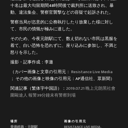
十名は最大勾留期間48時間後で裁判所に送致され、暴
動、違法集会、警察官襲撃などの容疑で起訴された。
警察当局が恣意的に公務執行したり放棄した様に対し
て、市民の憤慨が極みに達した。
そのため、今夜元朗駅にて、数え切れない市民は黒服を
着て、白い恐怖を恐れずに、座り込みに参加し、不満と
怒りを示した。
撮影・記事作成：李遨
（カバー画像と文章の引用元：
Resistance Live Media
； その他の画像と映像の引用元：AP通信社、眾新聞）
関連記事（繁体字中国語）：
2019.07.21 晚上元朗黑社會
圍毆途人 報警39分鐘未有警察到場
場所
画像の引用元
香港鉄路・元朗駅
RESISTANCE LIVE MEDIA、